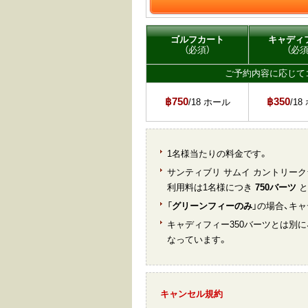
ゴルフカート
キャディ
（必須）
（必須
ご予約内容に応じて
฿750
฿350
/18 ホール
/1
1名様当たりの料金です。
サンティブリ サムイ カントリー
利用料は1名様につき
750バーツ
と
「
グリーンフィーのみ
」の場合、キ
キャディフィー350バーツとは別に
なっています。
キャンセル規約