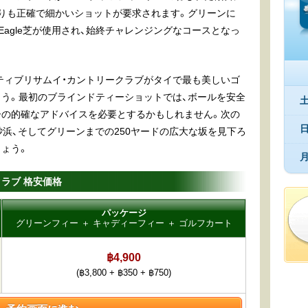
りも正確で細かいショットが要求されます。グリーンに
fEagle芝が使用され、始終チャレンジングなコースとなっ
ンティブリサムイ・カントリークラブがタイで最も美しいゴ
う。最初のブラインドティーショットでは、ボールを安全
ーの的確なアドバイスを必要とするかもしれません。次の
砂浜、そしてグリーンまでの250ヤードの広大な坂を見下ろ
ょう。
クラブ 格安価格
パッケージ
グリーンフィー ＋ キャディーフィー ＋ ゴルフカート
฿4,900
(฿3,800 + ฿350 + ฿750)