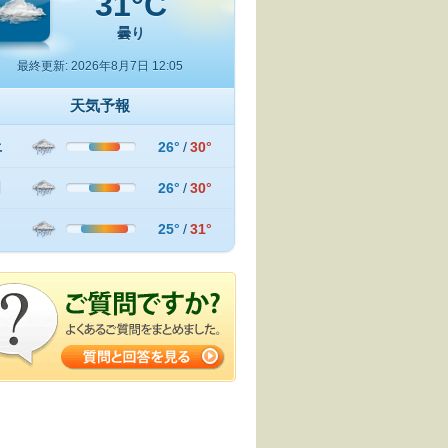
31°C
曇り
最終更新: 2026年8月7日 12:05
天気予報
土
26°
/
30°
日
26°
/
30°
月
25°
/
31°