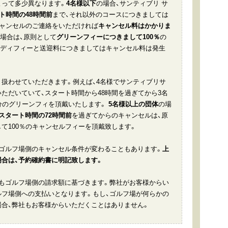
よって多少異なります。
4名様以下
の場合、サンティブリ サ
ト時間の48時間前
まで、それ以外のコースにつきましては
キャンセルのご連絡をいただければ
キャンセル料はかかりま
場合は、原則として
グリーンフィーにつきまして100％
の
ャディフィーと送迎料につきましてはキャンセル料は発生
扱わせていただきます。例えば、4名様でサンティブリサ
ただいていて、スタート時間から48時間を過ぎてから3名
分のグリーンフィを頂戴いたします。
5名様以上の団体
の場
スタート時間の72時間前
を過ぎてからのキャンセルは、原
て100％のキャンセルフィーを頂戴致します。
ゴルフ場側のキャンセル条件が変わることもあります。
上
合は、予約確約書に明記致します。
もゴルフ場側の請求額に基づきます。弊社がお客様からい
フ場側への支払いとなります。もし、ゴルフ場が何らかの
合、弊社もお客様からいただくことはありません。