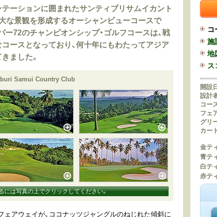
ンテーションに囲まれたサンティブリサムイカント
壮大な景観を形成するオーシャンビューコースで
コ
パー72のチャンピオンシップ・ゴルフコースは、戦
施
なコースとなっており、何十年にもわたってアジア
地
てきました。
ス
iburi Samui Country Club
開設日
設計者
コース
フェ
グリ
カー
金ティ
青ティ
白ティ
赤ティ
るには写真の上でクリックしてください。
フェアウェイが、ココナッツジャングルのねじれた傾斜に