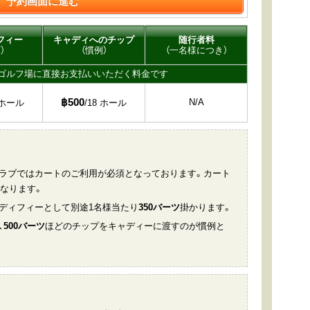
予約画面に進む
フィー
キャディへのチップ
随行者料
）
（慣例）
（一名様につき）
ゴルフ場に直接お支払いいただく料金です
฿500
N/A
8 ホール
/18 ホール
クラブではカートのご利用が必須となっております。カート
なります。
ャディフィーとして別途1名様当たり
350バーツ
掛かります。
、
500バーツ
ほどのチップをキャディーに渡すのが慣例と