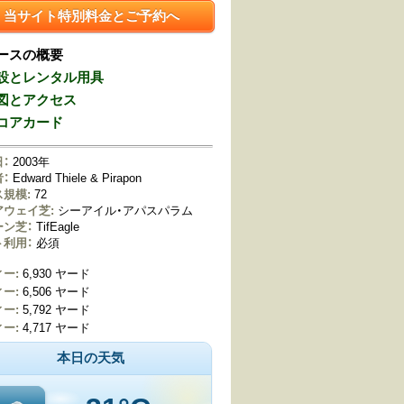
当サイト特別料金とご予約へ
ースの概要
設とレンタル用具
図とアクセス
コアカード
：
2003年
：
Edward Thiele & Pirapon
規模:
72
アウェイ芝:
シーアイル・アパスパラム
ーン芝：
TifEagle
ト利用：
必須
ー:
6,930 ヤード
ー:
6,506 ヤード
ー:
5,792 ヤード
ー:
4,717 ヤード
本日の天気