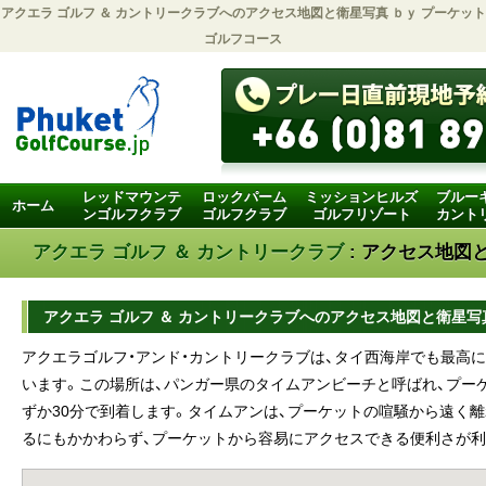
アクエラ ゴルフ ＆ カントリークラブへのアクセス地図と衛星写真 ｂｙ
プーケット
ゴルフコース
レッドマウンテ
ロックパーム
ミッションヒルズ
ブルー
ホーム
ンゴルフクラブ
ゴルフクラブ
ゴルフリゾート
カント
アクエラ ゴルフ ＆ カントリークラブ
: アクセス地図
アクエラ ゴルフ ＆ カントリークラブへのアクセス地図と衛星写
アクエラゴルフ・アンド・カントリークラブは、タイ西海岸でも最高
います。この場所は、パンガー県のタイムアンビーチと呼ばれ、プー
ずか30分で到着します。タイムアンは、プーケットの喧騒から遠く
るにもかかわらず、プーケットから容易にアクセスできる便利さが利