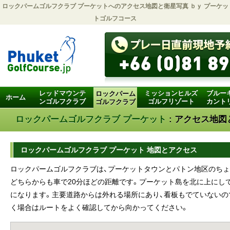
ロックパームゴルフクラブ プーケットへのアクセス地図と衛星写真 ｂｙ
プーケッ
トゴルフコース
レッドマウンテ
ミッションヒルズ
ブルー
ロックパーム
ホーム
ンゴルフクラブ
ゴルフリゾート
カント
ゴルフクラブ
ロックパームゴルフクラブ プーケット
: アクセス地
ロックパームゴルフクラブ プーケット 地図とアクセス
ロックパームゴルフクラブは、プーケットタウンとパトン地区のちょ
どちらからも車で20分ほどの距離です。プーケット島を北に上にし
になります。主要道路からは外れる場所にあり、看板もでていないの
く場合はルートをよく確認してから向かってください。