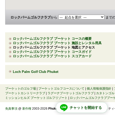
ロックパームゴルフクラブ
から
まで
ロックパームゴルフクラブ プーケット コースの概要
ロックパームゴルフクラブ プーケット 施設とレンタル用具
ロックパームゴルフクラブ プーケット 地図とアクセス
ロックパームゴルフクラブ プーケット コースガイド
ロックパームゴルフクラブ プーケット スコアカード
Loch Palm Golf Club Phuket
プーケットのゴルフ場
|
プーケットゴルフコースについて
|
個人情報保護指針
|
プーケットカントリークラブ
|
ラグーナプーケットゴルフクラブ
|
カタトンゴル
ミッションヒルズ プーケットゴルフリゾート
|
ロックパームゴルフクラブプー
チャットを開始する
免責事項
@
著作権
2003-2026
Phuket Travel Co., Ltd.
All rights reserved.