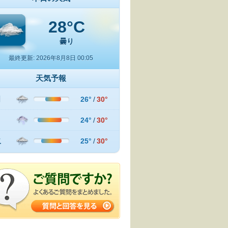
28°C
曇り
最終更新: 2026年8月8日 00:05
天気予報
日
26°
/
30°
月
24°
/
30°
火
25°
/
30°