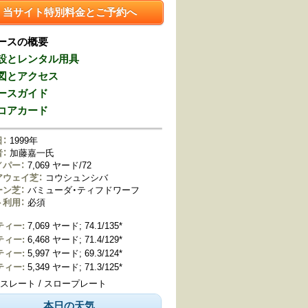
当サイト特別料金とご予約へ
ースの概要
設とレンタル用具
図とアクセス
ースガイド
コアカード
：
1999年
：
加藤嘉一氏
／パー：
7,069 ヤード/72
アウェイ芝：
コウシュンシバ
ーン芝：
バミューダ・ティフドワーフ
ト利用：
必須
ティー:
7,069 ヤード; 74.1/135*
ティー:
6,468 ヤード; 71.4/129*
ティー:
5,997 ヤード; 69.3/124*
ティー:
5,349 ヤード; 71.3/125*
ースレート / スロープレート
本日の天気