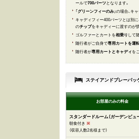
ールで
700バーツ
となります。
「
グリーンフィーのみ
」の場合、キ
キャディフィー400バーツとは別
の
チップ
をキャディーに渡すのが
ゴルファーとカートを
相乗り
して随
随行者がご自身で
専用カートを運
随行者が
専用カートとキャディ
を
ステイアンドプレーパッ
お部屋のみの料金
スタンダードルーム（ガーデンビュー
朝食付き
※
（収容人数2名様まで）