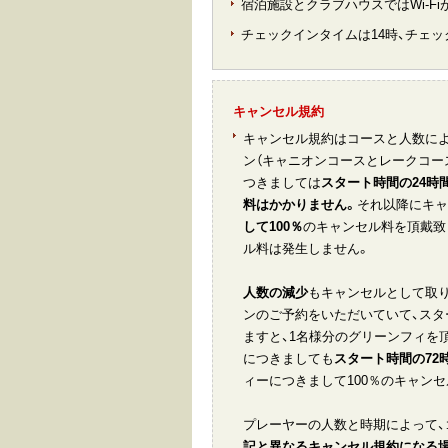
宿泊施設とクラブハウスではWi-F
チェックインタイムは14時、チェッ
キャンセル規約
キャンセル規約はコースと人数に
ン（キャニオンコースとレークコー
つきましては
スタート時間の24時
料はかかりません。
それ以降にキャ
して100％
のキャンセル料を頂戴致
ル料は発生しません。
人数の減少
もキャンセルとして取り
ンのご予約をいただいていて、スタ
ますと、1名様分のグリーンフィを
につきましても
スタート時間の72
ィーにつきまして100％のキャン
プレーヤーの人数と時期によって、
記と異なるキャンセル規約になる場