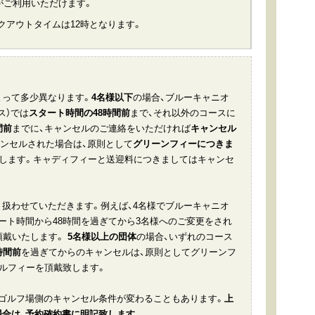
iがご利用いただけます。
クアウトタイムは12時となります。
よって多少異なります。
4名様以下
の場合、ブルーキャニオ
ス）では
スタート時間の48時間前
まで、それ以外のコースに
間前
までに、キャンセルのご連絡をいただければ
キャンセル
ンセルされた場合は、原則として
グリーンフィーにつきま
します。キャディフィーと送迎料につきましてはキャンセ
扱わせていただきます。例えば、4名様でブルーキャニオ
ート時間から48時間を過ぎてから3名様へのご変更をされ
頂戴いたします。
5名様以上の団体
の場合、いずれのコース
時間前
を過ぎてからのキャンセルは、原則としてグリーンフ
セルフィーを頂戴致します。
ゴルフ場側のキャンセル条件が変わることもあります。
上
合は、予約確約書に明記致します。