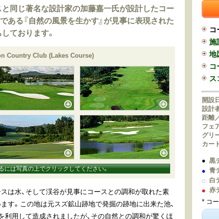
スと同じ著名な設計家の加藤嘉一氏が設計したコー
である『自然の風景を生かす』が見事に表現された
コ
ちしております。
施
地
n Country Club (Lakes Course)
コ
ス
開設日
設計者
距離
フェ
グリ
カー
黒
るには写真の上でクリックしてください。
青
白
赤
スは水、そして渓谷が見事にコースとの調和が取れた素
* コ
ます。この地は元スズ鉱山跡地で発掘の跡地に出来た池、
を利用して造成されましたが、その自然との調和が驚くほ