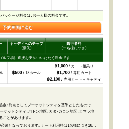
各パッケージ料金は、お一人様の料金です。
予約画面に進む
ー
キャディへのチップ
随行者料
（慣例）
（一名様につき）
ゴルフ場に直接お支払いいただく料金です
฿1,000
/ カート相乗り
฿500
฿1,700
ール
/ 18ホール
/ 専用カート
฿2,100
/ 専用カート＋キャディ
起点・終点としてプーケットシティを基準としたもので
ーケットシティ、パトン地区、カタ・カロン地区、カマラ地
ることがあります。
必須となっております。カート利用料は1名様につき18ホ