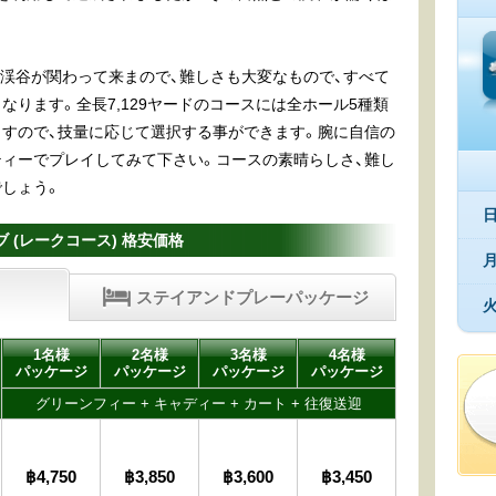
か渓谷が関わって来まので、難しさも大変なもので、すべて
ります。全長7,129ヤードのコースには全ホール5種類
すので、技量に応じて選択する事ができます。腕に自信の
ィーでプレイしてみて下さい。コースの素晴らしさ、難し
しょう。
 (レークコース) 格安価格
ステイアンドプレーパッケージ
1名様
2名様
3名様
4名様
パッケージ
パッケージ
パッケージ
パッケージ
グリーンフィー + キャディー + カート + 往復送迎
฿4,750
฿3,850
฿3,600
฿3,450