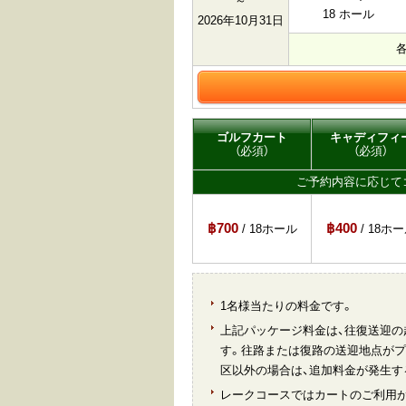
～
18 ホール
2026年10月31日
ゴルフカート
キャディフィ
（必須）
（必須）
ご予約内容に応じて
฿700
฿400
/ 18ホール
/ 18ホ
1名様当たりの料金です。
上記パッケージ料金は、往復送迎の
す。往路または復路の送迎地点がプ
区以外の場合は、追加料金が発生す
レークコースではカートのご利用が