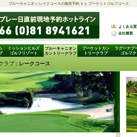
ブルーキャニオン レイクコースの格安予約 ｂｙ
プーケットゴルフコース
よくある質
会社概要
ム
ミッションヒルズ
プーケットカン
ラグーナプ
ブルーキャニオン
ブ
ゴルフリゾート
トリークラブ
ゴルフク
カントリークラブ
クラブ
: レークコース