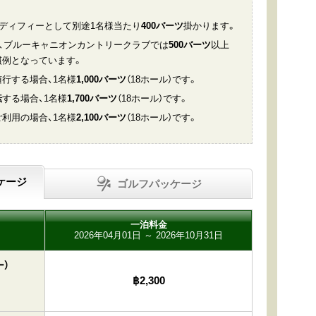
ャディフィーとして別途1名様当たり
400バーツ
掛かります。
に、ブルーキャニオンカントリークラブでは
500バーツ
以上
慣例となっています。
行する場合、1名様
1,000バーツ
（18ホール）です。
転
する場合、1名様
1,700バーツ
（18ホール）です。
ご利用の場合、1名様
2,100バーツ
（18ホール）です。
ケージ
ゴルフパッケージ
一泊料金
2026年04月01日 ～ 2026年10月31日
）
฿2,300