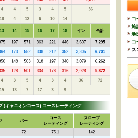
4
4
5
3
4
5
36
コ
18
4
12
6
10
14
施
13
14
15
16
17
18
イン
合計
地
コ
375
197
571
363
221
446
3,607
7,295
ス
364
173
552
338
212
352
3,305
6,701
350
148
503
318
197
340
3,079
6,262
335
128
501
304
178
316
2,928
5,872
4
3
5
4
3
4
36
72
15
13
7
17
3
9
 (キャニオンコース) コースレーティング
コース
スロープ
ジ
パー
レーティング
レーティング
72
75.1
142