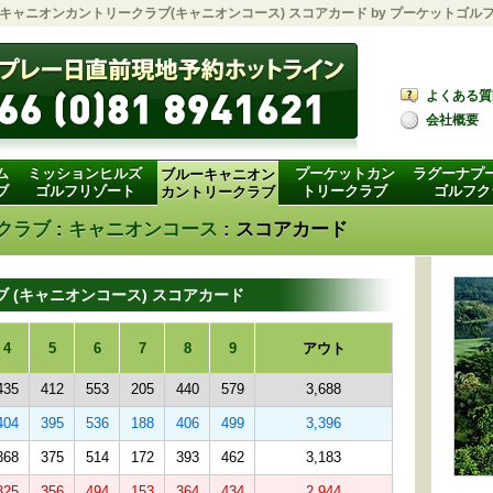
キャニオンカントリークラブ(キャニオンコース) スコアカード by
プーケットゴル
よくある質
会社概要
ム
ミッションヒルズ
プーケットカン
ラグーナプ
ブルーキャニオン
ブ
ゴルフリゾート
トリークラブ
ゴルフク
カントリークラブ
クラブ
:
キャニオンコース
: スコアカード
 (キャニオンコース) スコアカード
4
5
6
7
8
9
アウト
435
412
553
205
440
579
3,688
404
395
536
188
406
499
3,396
368
375
514
172
393
462
3,183
325
356
494
153
364
434
2,944