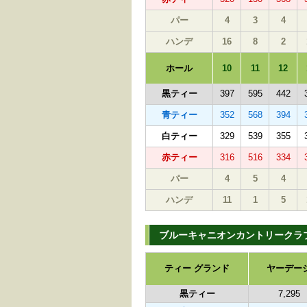
パー
4
3
4
ハンデ
16
8
2
ホール
10
11
12
黒ティー
397
595
442
青ティー
352
568
394
白ティー
329
539
355
赤ティー
316
516
334
パー
4
5
4
ハンデ
11
1
5
ブルーキャニオンカントリークラブ
ティー グランド
ヤーデー
黒ティー
7,295