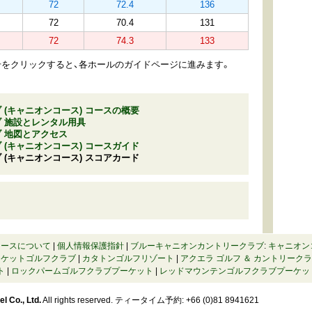
72
72.4
136
72
70.4
131
72
74.3
133
をクリックすると、各ホールのガイドページに進みます。
(キャニオンコース) コースの概要
 施設とレンタル用具
 地図とアクセス
(キャニオンコース) コースガイド
(キャニオンコース) スコアカード
コースについて
|
個人情報保護指針
|
ブルーキャニオンカントリークラブ
:
キャニオン
ーケットゴルフクラブ
|
カタトンゴルフリゾート
|
アクエラ ゴルフ ＆ カントリーク
ト
|
ロックパームゴルフクラブプーケット
|
レッドマウンテンゴルフクラブプーケッ
l Co., Ltd.
All rights reserved. ティータイム予約: +66 (0)81 8941621