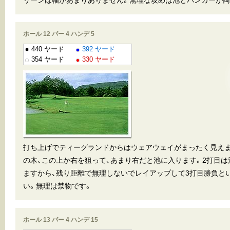
リーンは幅があまりありません。無理な攻めは池とバンカーが両
ホール 12 パー 4 ハンデ 5
440 ヤード
392 ヤード
354 ヤード
330 ヤード
打ち上げでティーグランドからはウェアウェイがまったく見え
の木、この上か右を狙って、あまり右だと池に入ります。2打目
ますから、残り距離で無理しないでレイアップして3打目勝負と
い。無理は禁物です。
ホール 13 パー 4 ハンデ 15